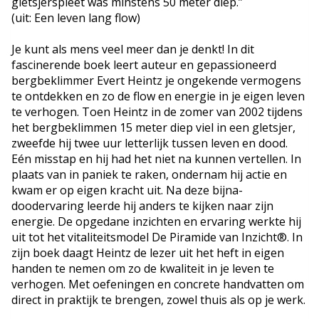
gletsjerspleet was minstens 50 meter diep.”
(uit: Een leven lang flow)
Je kunt als mens veel meer dan je denkt! In dit
fascinerende boek leert auteur en gepassioneerd
bergbeklimmer Evert Heintz je ongekende vermogens
te ontdekken en zo de flow en energie in je eigen leven
te verhogen. Toen Heintz in de zomer van 2002 tijdens
het bergbeklimmen 15 meter diep viel in een gletsjer,
zweefde hij twee uur letterlijk tussen leven en dood.
Eén misstap en hij had het niet na kunnen vertellen. In
plaats van in paniek te raken, ondernam hij actie en
kwam er op eigen kracht uit. Na deze bijna-
doodervaring leerde hij anders te kijken naar zijn
energie. De opgedane inzichten en ervaring werkte hij
uit tot het vitaliteitsmodel De Piramide van Inzicht®. In
zijn boek daagt Heintz de lezer uit het heft in eigen
handen te nemen om zo de kwaliteit in je leven te
verhogen. Met oefeningen en concrete handvatten om
direct in praktijk te brengen, zowel thuis als op je werk.