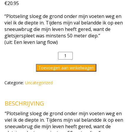
€
20.95
“Plotseling sloeg de grond onder mijn voeten weg en
viel ik de diepte in. Tijdens mijn val belandde ik op een
sneeuwbrug die mijn leven heeft gered, want de
gletsjerspleet was minstens 50 meter diep.”
(uit: Een leven lang flow)
Boek
Een
Leven
Toevoegen aan winkelwagen
Lang
FLOW
Categorie:
Uncategorized
aantal
BESCHRIJVING
“Plotseling sloeg de grond onder mijn voeten weg en
viel ik de diepte in. Tijdens mijn val belandde ik op een
sneeuwbrug die mijn leven heeft gered, want de