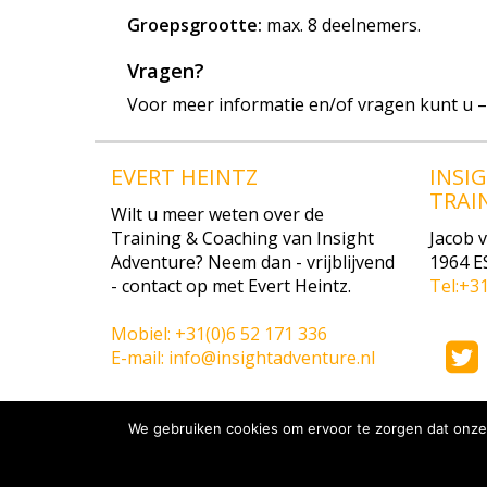
Groepsgrootte:
max. 8 deelnemers.
Vragen?
Voor meer informatie en/of vragen kunt u – 
EVERT HEINTZ
INSI
TRAI
Wilt u meer weten over de
Training & Coaching van Insight
Jacob 
Adventure? Neem dan - vrijblijvend
1964 E
- contact op met Evert Heintz.
Tel:+3
Mobiel: +31(0)6 52 171 336
E-mail: info@insightadventure.nl
We gebruiken cookies om ervoor te zorgen dat onze 
©
2026
insightadventure.nl
.
Alle rechten voorbehouden. |
Pr