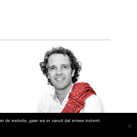
an de website, gaan we er vanuit dat ermee instemt.
Webdesign:
Autodealers.nl