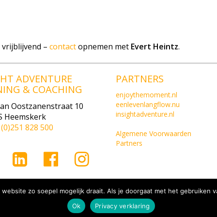
vrijblijvend –
contact
opnemen met
Evert Heintz
.
GHT ADVENTURE
PARTNERS
NING & COACHING
enjoythemoment.nl
eenlevenlangflow.nu
van Oostzanenstraat 10
insightadventure.nl
S Heemskerk
1(0)251 828 500
Algemene Voorwaarden
Partners
website zo soepel mogelijk draait. Als je doorgaat met het gebruiken v
ivacy Verklaring
Ok
Privacy verklaring