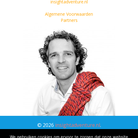
insightadventure.nl
Algemene Voorwaarden
Partners
©
2026
insightadventure.nl
.
Alle rechten voorbehouden. |
Privacy Verklaring
We gebruiken cookies om ervoor te zorgen dat onze website