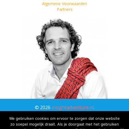
Algemene Voorwaarden
Partners
©
2026
insightadventure.nl
.
Alle rechten voorbehouden. |
Privacy Verklaring
We gebruiken cookies om ervoor te zorgen dat onze website
zo soepel mogelijk draait. Als je doorgaat met het gebruiken