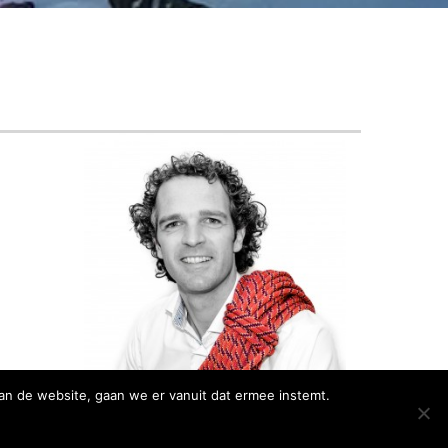
an de website, gaan we er vanuit dat ermee instemt.
Webdesign:
Autodealers.nl