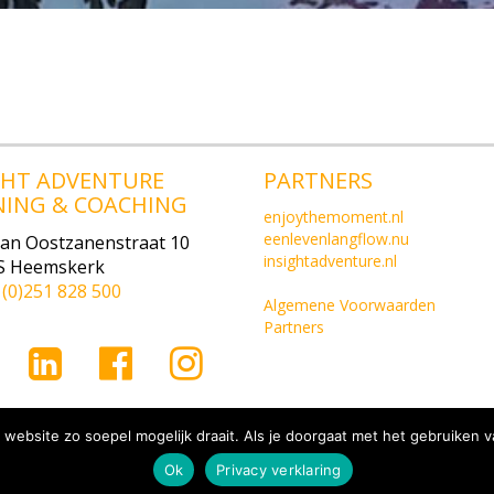
GHT ADVENTURE
PARTNERS
NING & COACHING
enjoythemoment.nl
eenlevenlangflow.nu
van Oostzanenstraat 10
insightadventure.nl
S Heemskerk
1(0)251 828 500
Algemene Voorwaarden
Partners
website zo soepel mogelijk draait. Als je doorgaat met het gebruiken v
ivacy Verklaring
Ok
Privacy verklaring