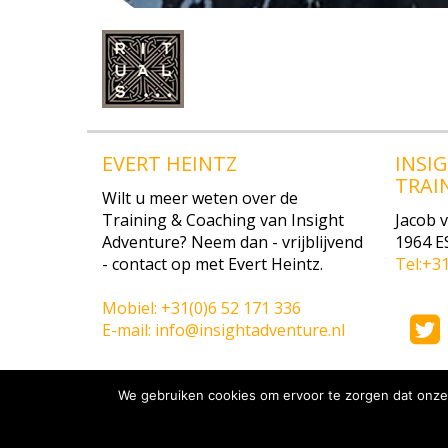
EVERT HEINTZ
INSI
TRAI
Wilt u meer weten over de
Training & Coaching van Insight
Jacob 
Adventure? Neem dan - vrijblijvend
1964 E
- contact op met Evert Heintz.
Tel:+3
Mobiel: +31(0)6 52 171 336
E-mail: info@insightadventure.nl
We gebruiken cookies om ervoor te zorgen dat onze 
©
2026
insightadventure.nl
.
Alle rechten voorbehouden. |
Pr