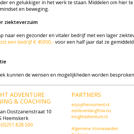
er en gelukkiger in het werk te staan. Middelen om hier te
, mindset en beweging.
er ziekteverzuim
tap naar een gezonder en vitaler bedrijf met een lager zie
st een bedrijf € 45000,-
voor een half jaar dat ze gemiddel
tie
prek kunnen de wensen en mogelijkheden worden besproken 
GHT ADVENTURE
PARTNERS
NING & COACHING
enjoythemoment.nl
eenlevenlangflow.nu
van Oostzanenstraat 10
insightadventure.nl
S Heemskerk
1(0)251 828 500
Algemene Voorwaarden