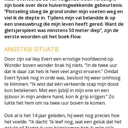
zijn boek over deze huiveringwekkende gebeurtenis.
“Plotseling sloeg de grond onder mijn voeten weg en
viel ik de diepte in. Tijdens mijn val belandde ik op
een sneeuwbrug die mijn leven heeft gered. Want de
gletsjerspleet was minstens 50 meter diep”, zijn de
eerste woorden uit het boek Flow.
ANGSTIGE SITUATIE
Door zijn val liep Evert een ernstige hoofdwond op.
Wonder boven wonder brak hij niets. “In de twee uur
dat ik daar zat heb ik heel veel angst ervaren.” Omdat
Evert fysiek nog in orde was, besloot hij weer omhoog
te klimmen. “Ik wist dat één verkeerde stap mijn dood
kon betekenen. Met een ijsbijl in mijn ene en een
ijsboor in mijn andere hand, kon ik grip krijgen.” Zo
lukte het hem om na twee uur boven te komen.
Ook al is het 14 jaar geleden, hij weet nog precies hoe
het voelde. “Ik dacht: ‘Ik leef nog, wat een geluk dat het
gelukt is!’ Nadat ik was bijgekomen heb ik mijn ski’s